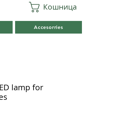
Кошница
Accesorries
LED lamp for
es