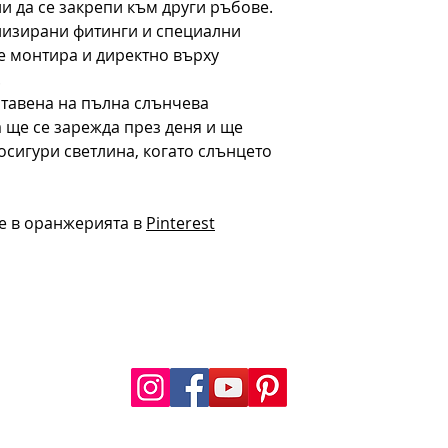
и да се закрепи към други ръбове.
лизирани фитинги и специални
е монтира и директно върху
.
ставена на пълна слънчева
а ще се зарежда през деня и ще
 осигури светлина, когато слънцето
ие в оранжерията в
Pinterest
FOLLOW US
a.com
.com