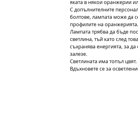
яката в някои оранжерии ил
С допълнителните персона
болтове, лампата може да с
профилите на оранжерията
Лампата трябва да бъде по
светлина, тъй като след тов
съхранява енергията, за да
залезе.
Светлината има топъл цвят.
Вдъхновете се за осветлен
Contact:
Phone number:
00359 895 324 282
(SMS or WhatsApp please)
Email:
Contact@Greenhouses-Bulgari
Website:
www.Greenhouses-Bulgaria