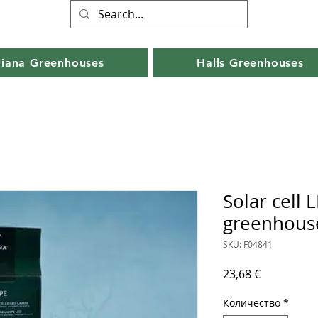
liana Greenhouses
Halls Greenhouses
Solar cell 
greenhous
SKU: F04841
Цена
23,68 €
Количество
*