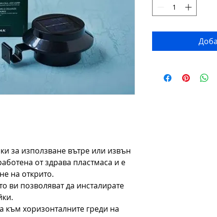
Доба
ки за използване вътре или извън
аботена от здрава пластмаса и е
не на открито.
то ви позволяват да инсталирате
йки.
а към хоризонталните греди на