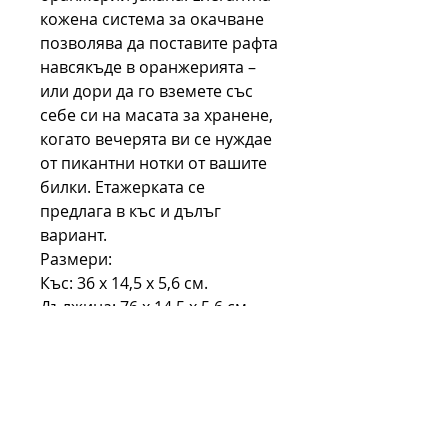
кожена система за окачване
позволява да поставите рафта
навсякъде в оранжерията –
или дори да го вземете със
себе си на масата за хранене,
когато вечерята ви се нуждае
от пикантни нотки от вашите
билки. Етажерката се
предлага в къс и дълъг
вариант.
Размери:
Къс: 36 х 14,5 х 5,6 см.
Дължина: 76 х 14,5 х 5,6 см.
Намерете повече
вдъхновение за рафтовете в
Pinterest