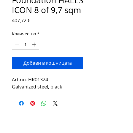
Foundation HALLS
ICON 8 of 9,7 sqm
Цена
407,72 €
Количество
*
Добави в кошницата
Art.no. HR01324
Galvanized steel, black
Contact:
Phone number:
00359 895 324 282
(SMS or WhatsApp please)