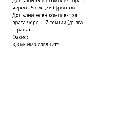
Допълнителен комплект врата
черен - 5 секции (фронтон)
Допълнителен комплект за
врата черен - 7 секции (дълга
страна)
Оазис:
8,8 м² има следните
допълнителни покупки:
Допълнителен комплект за
врата черен - 4 секции
(поставяне по желание)
13,4 м² има следните
допълнителни покупки:
Допълнителен комплект за
врата черен - 5 секции
(поставяне по желание)