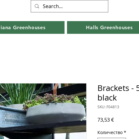
liana Greenhouses
Halls Greenhouses
Brackets - 
black
SKU: F04813
Цена
73,53 €
Количество
*