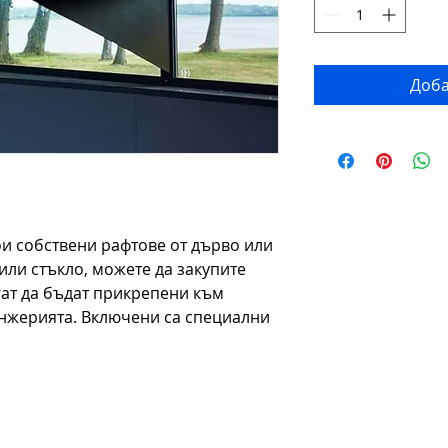
Доба
ои собствени рафтове от дърво или
или стъкло, можете да закупите
гат да бъдат прикрепени към
нжерията. Включени са специални
FOLLOW US