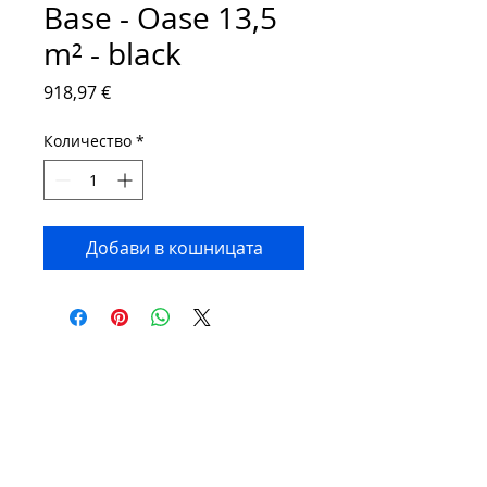
Base - Oase 13,5
m² - black
Цена
918,97 €
Количество
*
Добави в кошницата
Contact:
Phone number:
00359 895 324 282
(SMS or WhatsApp please)
Email:
Contact@Greenhouses-Bulgaria.com
Website:
www.Greenhouses-Bulgaria.com