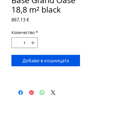
Base Grand Oase
18,8 m² black
Цена
867,13 €
Количество
*
Добави в кошницата
Contact:
Phone number:
00359 895 324 282
(SMS or WhatsApp please)
Email:
Contact@Greenhouses-Bulgaria.com